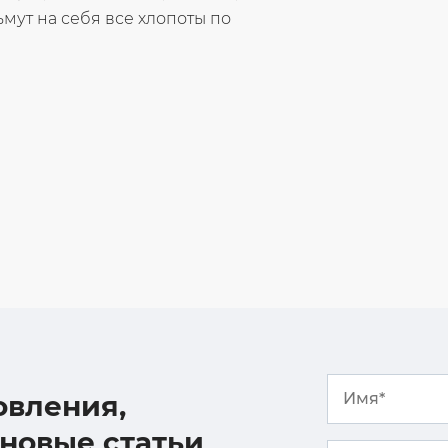
мут на себя все хлопоты по
овления,
 новые статьи