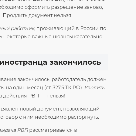
еобходимо оформить разрешение заново,
 Продлить документ нельзя.
ный работник
, проживающий в России по
ть некоторые важные нюансы касательно
у иностранца закончилось
вание закончилось, работодатель должен
 на один месяц (ст. 327.5 ТК РФ).
Уволить
а действия РВП — нельзя!
едъявлен новый документ, позволяющий
 договор с ним необходимо расторгнуть.
выдача РВП
рассматривается в