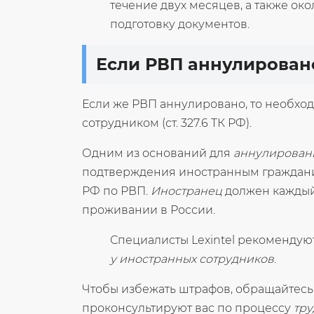
течение двух месяцев, а также око
подготовку документов.
Если РВП аннулирован
Если же РВП аннулировано, то необход
сотрудником (ст. 327.6 ТК РФ).
Одним из оснований для
аннулирован
подтверждения иностранным граждани
РФ по РВП.
Иностранец
должен каждый
проживании в России.
Специалисты Lexintel рекомендую
у иностранных сотрудников
.
Чтобы избежать штрафов, обращайтесь
проконсультируют вас по процессу
тру