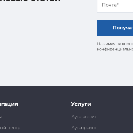
Нажимая на кнопк
конфиденциальн
игация
Услуги
ы
Аутстаффинг
ый центр
Аутсорсинг