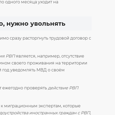
ло одного месяца уходит на
о, нужно увольнять
имо сразу расторгнуть трудовой договор с
ия РВП
является, например, отсутствие
ном своего проживания на территории
 год уведомлять МВД о своём
т ежегодно проверять
действие РВП
 к миграционным экспертам, которые
доустройства иностранных граждан с РВП
,