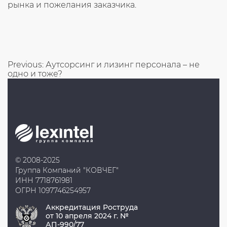
рынка и пожелания заказчика.
Навигация
Previous:
Аутсорсинг и лизинг персонала – не
одно и тоже?
по
записям
© 2008-2025
Группа Компаний "КОВЧЕГ"
ИНН 7718761981
ОГРН 1097746254957
Аккредитация Роструда
от 10 апреля 2024 г. №
АП-990/77