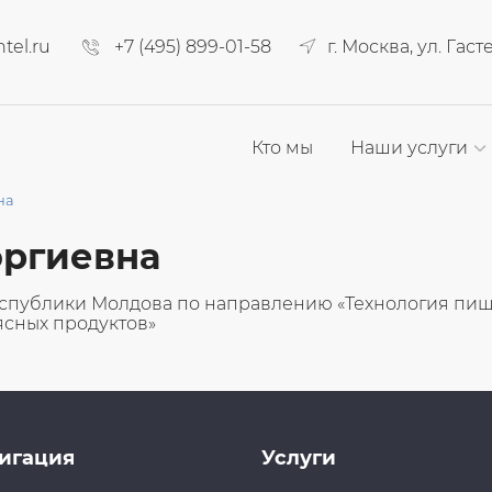
tel.ru
+7 (495) 899-01-58
г. Москва, ул. Гаст
Кто мы
Наши услуги
на
оргиевна
еспублики Молдова по направлению «Технология пи
ясных продуктов»
игация
Услуги