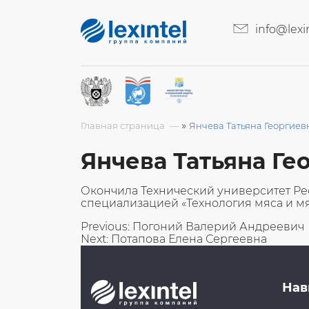
info@lexin
»
Главная страница
Янчева Татьяна Георгиев
Янчева Татьяна Ге
Окончила Технический университет Р
специализацией «Технология мяса и м
Навигация
Previous:
Погоний Валерий Андреевич
Next:
Потапова Елена Сергеевна
по
записям
Нав