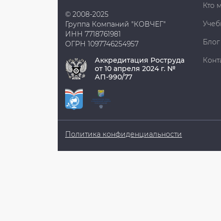
Кто 
© 2008-2025
Учеб
Группа Компаний "КОВЧЕГ"
ИНН 7718761981
Блог
ОГРН 1097746254957
Аккредитация Роструда
Конт
от 10 апреля 2024 г. №
АП-990/77
Политика конфиденциальности