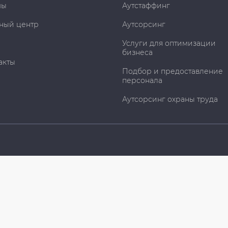
мы
Аутстаффинг
ный центр
Аутсорсинг
Услуги для оптимизации
бизнеса
акты
Подбор и предоставление
персонала
Аутсорсинг охраны труда