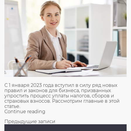
просто,
легально»
С 1 января 2023 года вступил в силу ряд новых
правил и законов для бизнеса, призванных
упростить процесс уплаты налогов, сборов и
страховых взносов. Рассмотрим главные в этой
статье.
«Платить
Continue reading
налоги
Навигация
Предыдущие записи
для
бизнеса
по