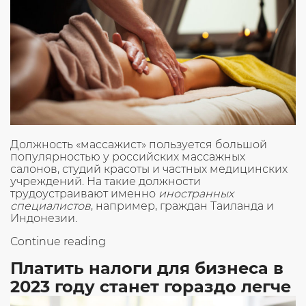
Должность «массажист» пользуется большой
популярностью у российских массажных
салонов, студий красоты и частных медицинских
учреждений. На такие должности
трудоустраивают именно
иностранных
специалистов
, например, граждан Таиланда и
Индонезии.
«Оформление
Continue reading
иностранных
Платить налоги для бизнеса в
массажистов
на
2023 году станет гораздо легче
работу:
эффективно,