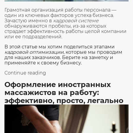
Грамотная организация работы персонала —
один из ключевых факторов успеха бизнеса.
Зачастую именно в
кадровой системе
обнаруживаются пробелы, из-за которых
страдает эффективность работы целой компании
или ее подразделений.
В этой статье мы хотим поделиться этапами
кадровой оптимизации
, которые мы проводим
для наших заказчиков. Берите на заметку и
применяйте к своему бизнесу.
«Как
Continue reading
провести
Оформление иностранных
оптимизацию
кадров
массажистов на работу:
в
эффективно, просто, легально
компании:
чек-
лист»