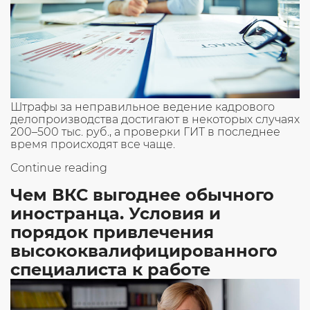
Штрафы за неправильное ведение кадрового
делопроизводства достигают в некоторых случаях
200–500 тыс. руб., а проверки ГИТ в последнее
время происходят все чаще.
«Кадровый
Continue reading
аутсорсинг:
Чем ВКС выгоднее обычного
в
чем
иностранца. Условия и
выгода
порядок привлечения
для
компаний
высококвалифицированного
и
специалиста к работе
ИП»