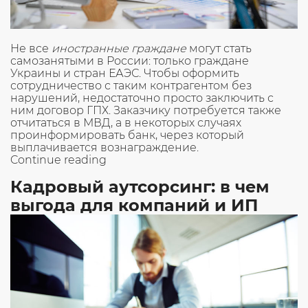
Не все
иностранные граждане
могут стать
самозанятыми в России: только граждане
Украины и стран ЕАЭС. Чтобы оформить
сотрудничество с таким контрагентом без
нарушений, недостаточно просто заключить с
ним договор ГПХ. Заказчику потребуется также
отчитаться в МВД, а в некоторых случаях
проинформировать банк, через который
выплачивается вознаграждение.
«Особенности
Continue reading
оформления
Кадровый аутсорсинг: в чем
сотрудничества
с
выгода для компаний и ИП
самозанятыми
иностранными
гражданами»