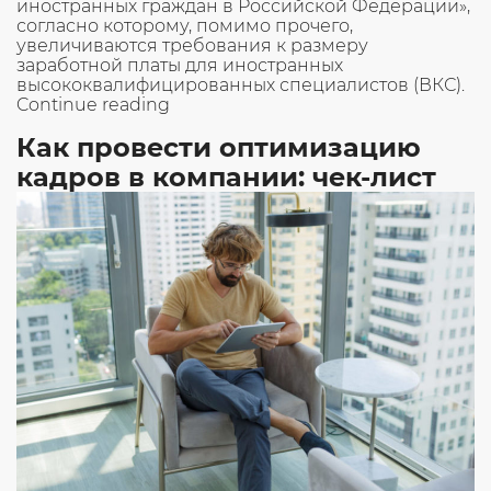
иностранных граждан в Российской Федерации»,
согласно которому, помимо прочего,
увеличиваются требования к размеру
заработной платы для иностранных
высококвалифицированных специалистов (ВКС).
«Увеличены
Continue reading
требования
Как провести оптимизацию
к
зарплате
кадров в компании: чек-лист
иностранных
высококвалифицированных
специалистов»