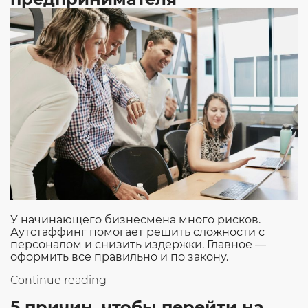
У начинающего бизнесмена много рисков.
Аутстаффинг помогает решить сложности с
персоналом и снизить издержки. Главное —
оформить все правильно и по закону.
«Аутстаффинг
Continue reading
как
5 причин, чтобы перейти на
способ