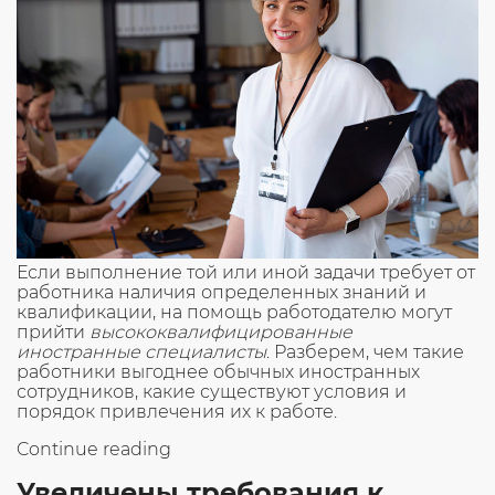
Если выполнение той или иной задачи требует от
работника наличия определенных знаний и
квалификации, на помощь работодателю могут
прийти
высококвалифицированные
иностранные специалисты
. Разберем, чем такие
работники выгоднее обычных иностранных
сотрудников, какие существуют условия и
порядок привлечения их к работе.
«Чем
Continue reading
ВКС
Увеличены требования к
выгоднее