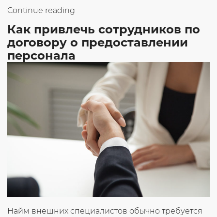
«5
Continue reading
причин,
Как привлечь сотрудников по
чтобы
перейти
договору о предоставлении
на
персонала
аутсорсинг
персонала»
Найм внешних специалистов обычно требуется