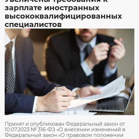
обычного
зарплате иностранных
иностранца.
высококвалифицированных
Условия
и
специалистов
порядок
привлечения
высококвалифицированного
специалиста
к
работе»
Принят и опубликован Федеральный закон от
10.07.2023 № 316-ФЗ «О внесении изменений в
Федеральный закон «О правовом положении