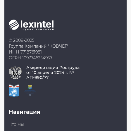
в
записям
2023
году
станет
гораздо
легче»
© 2008-2025
Группа Компаний "КОВЧЕГ"
ИНН 7718761981
ОГРН 1097746254957
Аккредитация Роструда
от 10 апреля 2024 г. №
АП-990/77
Навигация
Кто мы